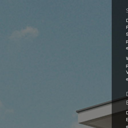
P
S
p
e
W
p
V
D
E
e