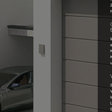
Z
W
e
S
V
I
S