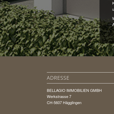
u
W
A
ADRESSE
BELLAGIO IMMOBILIEN GMBH
Werkstrasse 7
CH-5607 Hägglingen