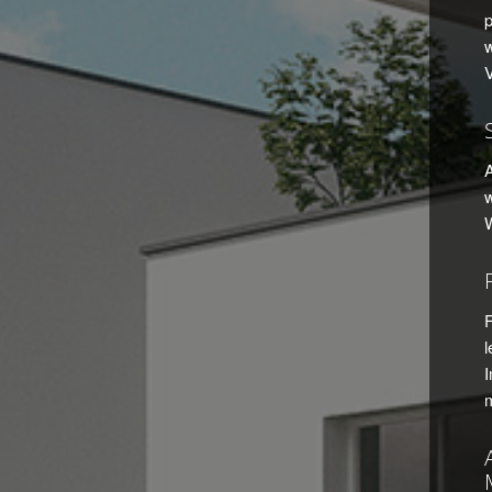
w
w
W
l
I
m