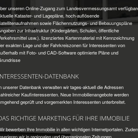
über unseren Online-Zugang zum Landesvermessungsamt verfügbar
ktuelle Kataster- und Lagepläne, hoch-auflösende
Satellitenaufnahmen sowie Flächennutzungs- und Bebauungspläne
ngaben zur Infrastruktur (Kindergärten, Schulen, öffentliche
erkehrsmittel usw.). lizenziertes Kartenmaterial mit Kennzeichnung
er exakten Lage und der Fahrkreiszonen für Interessenten von
außerhalb mit Foto- und CAD-Software optimierte Pläne und
Grundrisse
INTERESSENTEN-DATENBANK
n unserer Datenbank verwalten wir tages-aktuell die Adressen
zahlreicher Kaufinteressenten. Neue Immobilienangebote werden
mgehend geprüft und vorgemerkten Interessenten unterbreitet.
DAS RICHTIGE MARKETING FÜR IHRE IMMOBILIE
ir bewerben Ihre Immobilie in allen wichtigen Internetportalen. Zude
nserieren wir in regionalen und überregionalen Zeitungen.