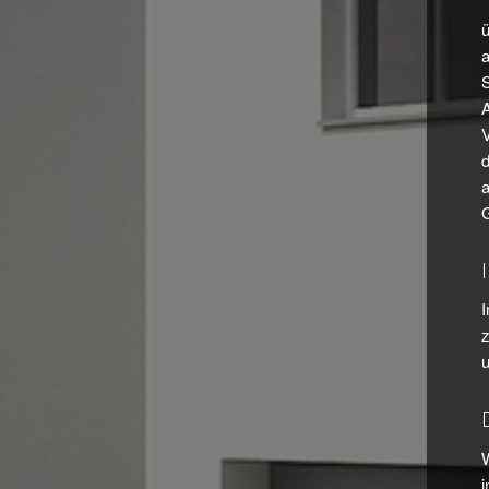
a
A
V
d
I
u
W
i