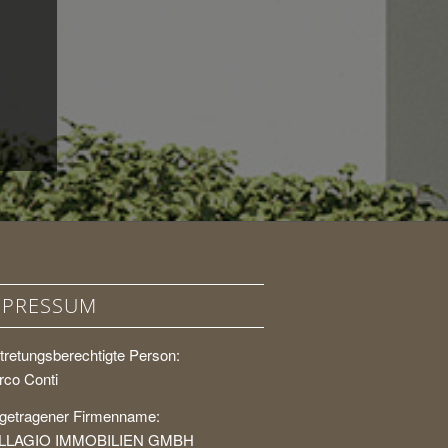
MPRESSUM
tretungsberechtigte Person:
co Conti
getragener Firmenname:
LLAGIO IMMOBILIEN GMBH