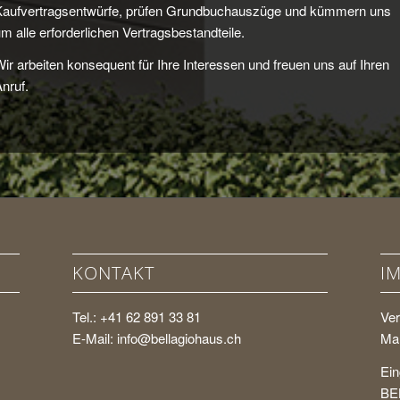
Kaufvertragsentwürfe, prüfen Grundbuchauszüge und kümmern uns
m alle erforderlichen Vertragsbestandteile.
ir arbeiten konsequent für Ihre Interessen und freuen uns auf Ihren
nruf.
KONTAKT
I
Tel.: +41 62 891 33 81
Ver
E-Mail:
info@bellagiohaus.ch
Mar
Ein
BE