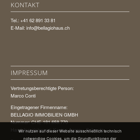
KONTAKT
Tel.: +41 62 891 33 81
E-Mail:
info@bellagiohaus.ch
IMPRESSUM
Vertretungsberechtigte Person:
Marco Conti
Eingetragener Firmenname:
BELLAGIO IMMOBILIEN GMBH
Nummer: CHE-181.658.770
Handelsregisteramt: Kanton Aargau, Schweiz
Wir nutzen auf dieser Website ausschließlich technisch
notwendige Cookies, um die Grundfunktionen der