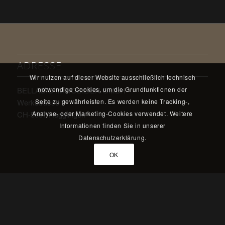
ADRESSE
Wir nutzen auf dieser Website ausschließlich technisch
BELLAGIO IMMOBILIEN GMBH
notwendige Cookies, um die Grundfunktionen der
Werkstrasse 7
Seite zu gewährleisten. Es werden keine Tracking-,
CH-5607 Hägglingen
Analyse- oder Marketing-Cookies verwendet. Weitere
Informationen finden Sie in unserer
Datenschutzerklärung.
OK
KONTAKT
Tel.: +41 62 891 33 81
E-Mail:
info@bellagiohaus.ch